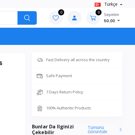
Türkçe
0
0
Sepetim
₺0.00
Fast Delivery all across the country
s
Safe Payment
7 Days Return Policy
100% Authentic Products
Bunlar Da Ilginizi
Tümünü
Görüntüle
Çekebilir