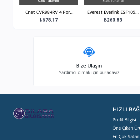
Stok Tükendi
Stok Tükendi
Cnet CVR984RV 4 Port
Everest Everlink ESF105 5
300 Mbps Wireless N
Port 10/100 Mbps
₺678.17
₺260.83
Vdsl2-Adsl2 Modem
RTL8305 Chipset Fast
Router
Ethernet Masaüst
Bize Ulaşın
Yardımcı olmak için buradayız
HIZLI BA
Profil Bilgisi
Öne Çıkan Ür
En Çok Satan