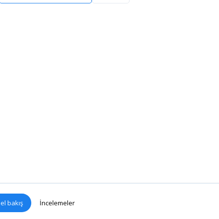
el bakış
İncelemeler