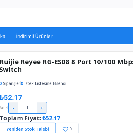
ka
İndirimli Ürünler
Ruijie Reyee RG-ES08 8 Port 10/100 Mbp
Switch
0
Siparişler
0
Istek Listesine Eklendi
₺52.17
-
+
Adet
Toplam Fiyat
:
₺52.17
Yeniden Stok Talebi
0