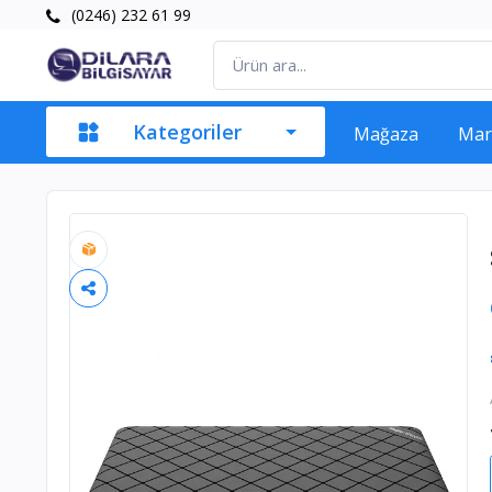
(0246) 232 61 99
Kategoriler
Mağaza
Mar