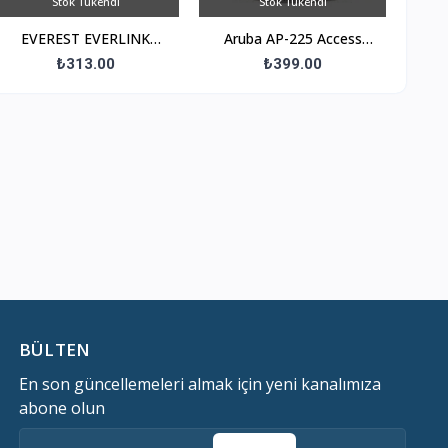
Stok Tükendi
Stok Tükendi
EVEREST EVERLINK
Aruba AP-225 Access
ESF208 8 PORT
Point
₺313.00
₺399.00
10/100MBPS RTL8309
CHIPSET FAST ET
BÜLTEN
En son güncellemeleri almak için yeni kanalımıza
abone olun