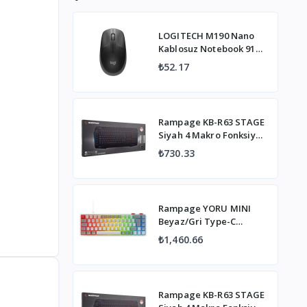
LOGITECH M190 Nano
Kablosuz Notebook 910-
005906 Gri Mouse
₺52.17
Rampage KB-R63 STAGE
Siyah 4 Makro Fonksiyon
Sese Duyarlı Işıklı RGB Q
₺730.33
USB +Ses Mik Çıkışlı
Oyuncu Klavyesi
Rampage YORU MINI
Beyaz/Gri Type-C
Bağlantılı OUTEMU Red
₺1,460.66
Swich Q Mekanik
Gaming Oyuncu Klavye
RGB
Rampage KB-R63 STAGE