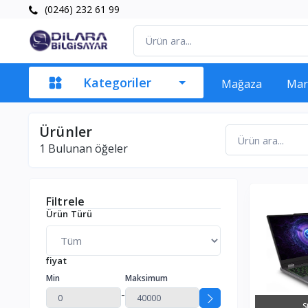
(0246) 232 61 99
Kategoriler
Mağaza
Mar
Ürünler
1
Bulunan öğeler
Filtrele
Ürün Türü
fiyat
Min
Maksimum
-
S