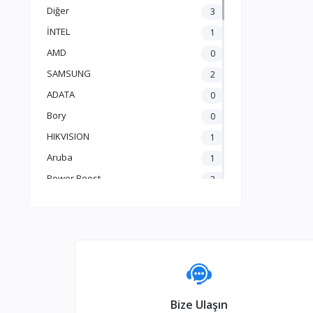
İkinci El Ürünler
Diğer
3
İNTEL
1
AMD
0
SAMSUNG
2
ADATA
0
Bory
0
HIKVISION
1
Aruba
1
Power Boost
3
Apple
2
HP
2
SNOPY
5
Frisby
1
EPSON
5
Bize Ulaşın
GAMEBOOSTER
1