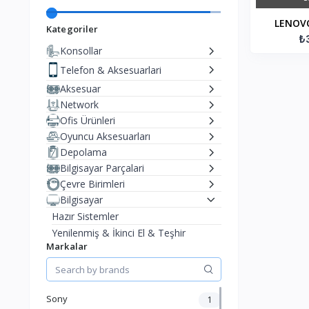
LENOV
Kategoriler
15IAX9 
₺
Konsollar
16GB Ddr
Telefon & Aksesuarlari
HD 
Aksesuar
Network
Ofis Ürünleri
Oyuncu Aksesuarları
Depolama
Bilgisayar Parçalari
Çevre Birimleri
Bilgisayar
Hazır Sistemler
Yenilenmiş & İkinci El & Teşhir
Markalar
Cihazlar
Notebook
Masaüstü Bilgisayarlar
Tablet
Sony
1