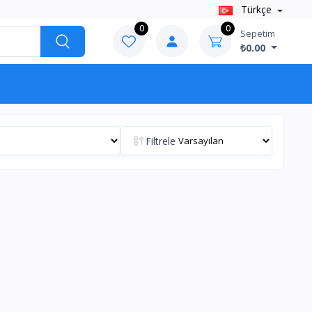
Türkçe
0
0
Sepetim
₺0.00
Filtrele