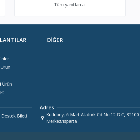
Tüm yanıtları al
ĞLANTILAR
DIĞER
ünler
 Ürün
i Ürün
 Et
Adres
Kutlubey, 6 Mart Atatürk Cd No:12 D:C, 32100 
Destek Bileti
Merkez/Isparta