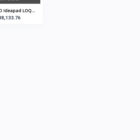
O Ideapad LOQ
Ci5 12450HX 2,4
38,133.76
5 512GB SSD 15.6
LED RTX 30