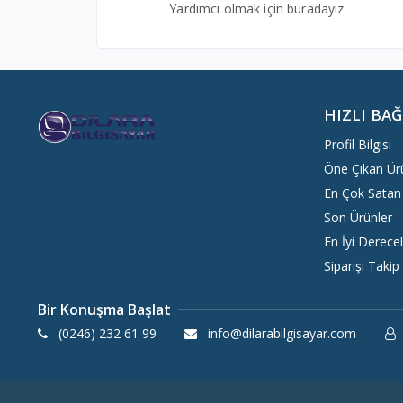
Yardımcı olmak için buradayız
ADDISON
0
LOGITECH
4
Crea
1
Philips
1
HIZLI BA
RAYNOX
5
Profil Bilgisi
HYTECH
3
Öne Çıkan Ür
A4 TECH
3
En Çok Satan
Lenovo
4
Son Ürünler
Xprinter
1
En İyi Derecel
TP-Link
1
Siparişi Takip
RUİJİE
1
Bir Konuşma Başlat
Pell
0
(0246) 232 61 99
info@dilarabilgisayar.com
Sprange
0
Concord
0
Mytell
0