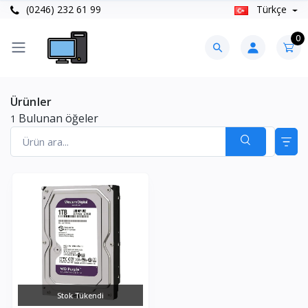
(0246) 232 61 99
Türkçe
0
Ürünler
Bulunan öğeler
1
Stok Tükendi