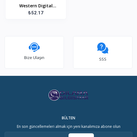
Western Digital
WD10EURX-83UY4Y0
₺52.17
3.5" 5400 RPM Sata 1
TB HDD SATA Hard
Disk
Bize Ulaşın
SSS
BÜLTEN
En son güncellemeleri almak için yeni kanalımıza abone olun