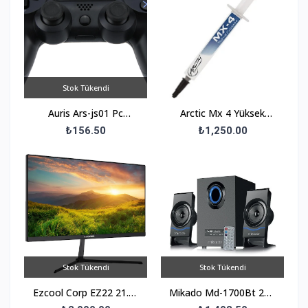
Stok Tükendi
Auris Ars-js01 Pc
Arctic Mx 4 Yüksek
Joystick Titreşimli Usb
Performanslı Termal
₺156.50
₺1,250.00
Girişli Bilgisayar Oyun
Macun 45Gr Ar
Actcp00024A
Stok Tükendi
Stok Tükendi
Ezcool Corp EZ22 21.5"
Mikado Md-1700Bt 2+1