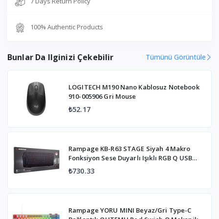
7 Days Return Policy
100% Authentic Products
Bunlar Da Ilginizi Çekebilir
Tümünü Görüntüle
LOGITECH M190 Nano Kablosuz Notebook
910-005906 Gri Mouse
₺52.17
Rampage KB-R63 STAGE Siyah 4 Makro
Fonksiyon Sese Duyarlı Işıklı RGB Q USB
+Ses Mik Çıkışlı Oyuncu Klavyesi
₺730.33
Rampage YORU MINI Beyaz/Gri Type-C