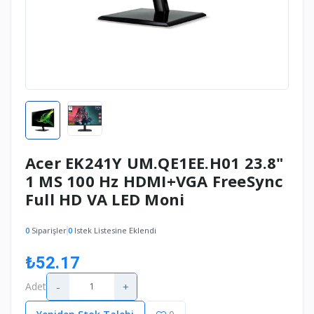
Acer EK241Y UM.QE1EE.H01 23.8"
1 MS 100 Hz HDMI+VGA FreeSync
Full HD VA LED Moni
0
Siparişler
0
Istek Listesine Eklendi
₺52.17
-
+
Adet