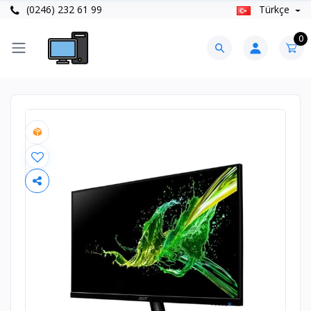
(0246) 232 61 99
Türkçe
0