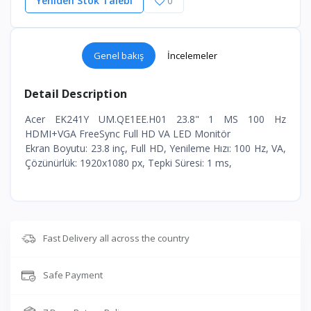
Yeniden Stok Talebi
0
Genel bakış
İncelemeler
Detail Description
Acer EK241Y UM.QE1EE.H01 23.8" 1 MS 100 Hz
HDMI+VGA FreeSync Full HD VA LED Monitör
Ekran Boyutu: 23.8 inç, Full HD, Yenileme Hızı: 100 Hz, VA,
Çözünürlük: 1920x1080 px, Tepki Süresi: 1 ms,
Fast Delivery all across the country
Safe Payment