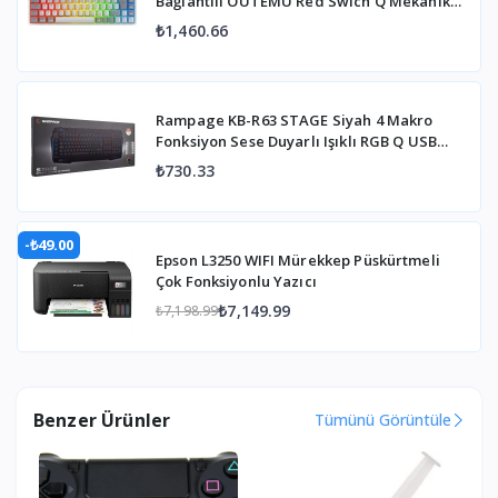
Bağlantılı OUTEMU Red Swich Q Mekanik
Gaming Oyuncu Klavye RGB
₺1,460.66
Rampage KB-R63 STAGE Siyah 4 Makro
Fonksiyon Sese Duyarlı Işıklı RGB Q USB
+Ses Mik Çıkışlı Oyuncu Klavyesi
₺730.33
-₺49.00
Epson L3250 WIFI Mürekkep Püskürtmeli
Çok Fonksiyonlu Yazıcı
₺7,149.99
₺7,198.99
Benzer Ürünler
Tümünü Görüntüle