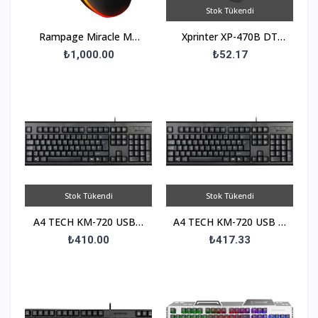
Stok Tükendi
Rampage Miracle M2
Xprinter XP-470B DT
Usb Siyah 8 Tuşlu RGB
USB Barkod Yazıcı 4 Gri
₺1,000.00
₺52.17
7200dpi Gaming Oyuncu
Mo
Stok Tükendi
Stok Tükendi
A4 TECH KM-720 USB F
A4 TECH KM-720 USB Q
Trk Standart Siyah
Trk Standart Siyah
₺410.00
₺417.33
Klavye
Klavye