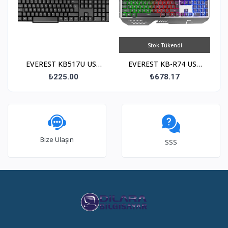
Stok Tükendi
EVEREST KB517U USB
EVEREST KB-R74 USB
F Trk Standart Siyah
Oyuncu Q Trk
₺225.00
₺678.17
GÖKKUŞAĞI
AYDINLATMALI Siyah
Klavye
Bize Ulaşın
SSS