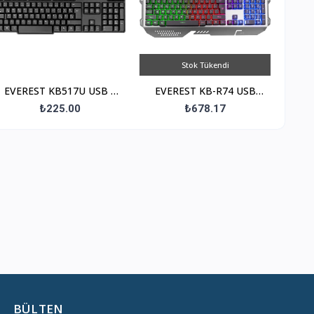
Stok Tükendi
EVEREST KB517U USB F
EVEREST KB-R74 USB
Trk Standart Siyah
Oyuncu Q Trk
₺225.00
₺678.17
GÖKKUŞAĞI
AYDINLATMALI Siyah
Klavye
BÜLTEN