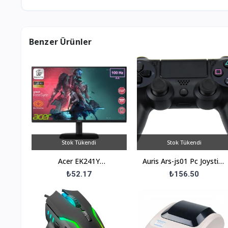
Benzer Ürünler
Stok Tükendi
Stok Tükendi
Acer EK241Y
Auris Ars-js01 Pc Joystick
UM.QE1EE.H01 23.8" 1
Titreşimli Usb Girişli
₺52.17
₺156.50
MS 100 Hz HDMI+VGA
Bilgisayar Oyun
FreeSync Full HD VA LED
Moni