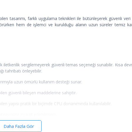
ilen tasarımı, farklı uygulama teknikleri ile bütünleşerek güvenli veri
görürken hem de işlemci ve kurulduğu alanın uzun süreler temiz k
 iletkenlik sergilemeyerek güvenli temas seçeneği sunabilir. Kısa devre
ı tahribatı önleyebilir.
sarımıyla uzun ömürlü kullanım desteği sunar.
len güvenli bileşen maddelerine sahiptir.
en yapısı pratik bir biçimde CPU donanımında kullanılabilir.
tegorisini ziyaret edebilirsiniz.
Daha Fazla Gör