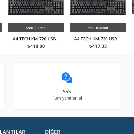
Stok Tükendi
Stok Tükendi
A4 TECH KM-720 USB F
A4 TECH KM-720 USB Q
Trk Standart Siyah Klavye
Trk Standart Siyah Klavye
₺410.00
₺417.33
SSS
Tüm yanıtları al
ĞLANTILAR
DIĞER