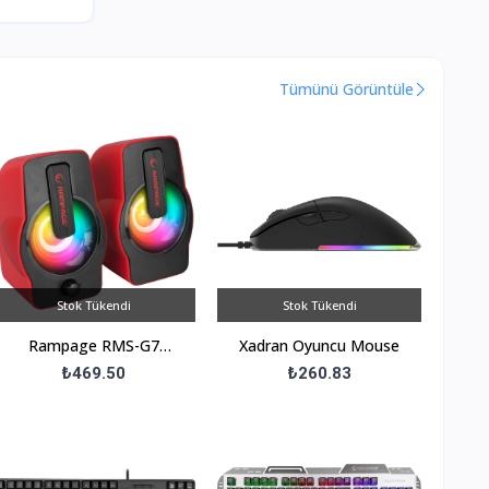
Tümünü Görüntüle
Stok Tükendi
Stok Tükendi
Rampage RMS-G7
Xadran Oyuncu Mouse
Falsetto 1+1 6 W USB 5V
₺469.50
₺260.83
RGB Ledli Hoparlör
Kırmızı