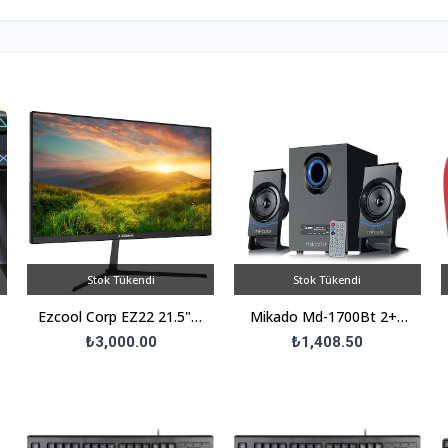
Stok Tükendi
Stok Tükendi
Ezcool Corp EZ22 21.5" 5
Mikado Md-1700Bt 2+1
MS 100 Hz HDMI+VGA
Siyah Usb+Sd+Fm
₺3,000.00
₺1,408.50
Full HD VA LED Monitör
Destekli Multimedia