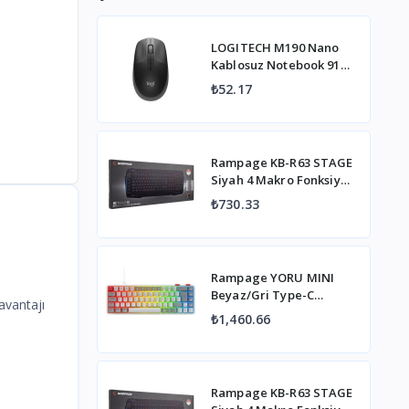
LOGITECH M190 Nano
Kablosuz Notebook 910-
005906 Gri Mouse
₺52.17
Rampage KB-R63 STAGE
Siyah 4 Makro Fonksiyon
Sese Duyarlı Işıklı RGB Q
₺730.33
USB +Ses Mik Çıkışlı
Oyuncu Klavyesi
Rampage YORU MINI
Beyaz/Gri Type-C
avantajı
Bağlantılı OUTEMU Red
₺1,460.66
Swich Q Mekanik
Gaming Oyuncu Klavye
RGB
Rampage KB-R63 STAGE