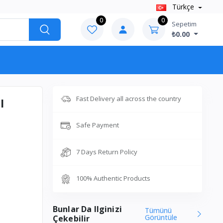
Türkçe
0
0
Sepetim
₺0.00
Fast Delivery all across the country
l
Safe Payment
7 Days Return Policy
100% Authentic Products
Bunlar Da Ilginizi
Tümünü
Görüntüle
Çekebilir