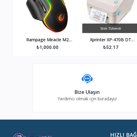
Stok Tükendi
Rampage Miracle M2
Xprinter XP-470B DT
Usb Siyah 8 Tuşlu RGB
USB Barkod Yazıcı 4 Gri
₺1,000.00
₺52.17
7200dpi Gaming Oyuncu
Mo
Bize Ulaşın
Yardımcı olmak için buradayız
HIZLI BA