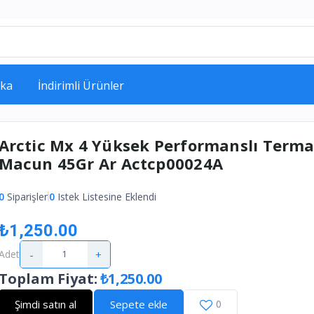
ka
İndirimli Ürünler
Arctic Mx 4 Yüksek Performanslı Terma
Macun 45Gr Ar Actcp00024A
0
Siparişler
0
Istek Listesine Eklendi
₺1,250.00
-
+
Adet
Toplam Fiyat
:
₺1,250.00
Şimdi satın al
Sepete ekle
0