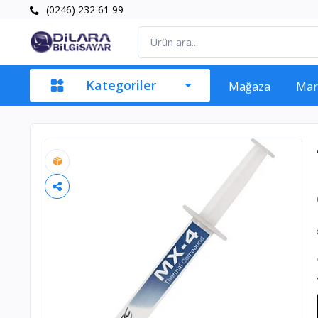
(0246) 232 61 99
Kategoriler
Mağaza
Mar