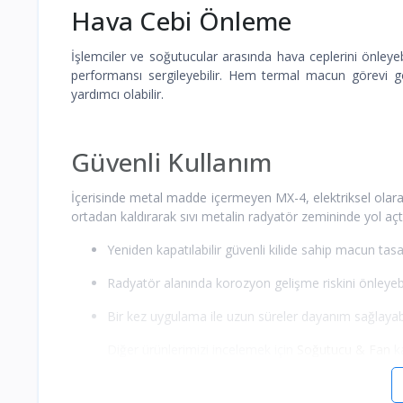
Hava Cebi Önleme
İşlemciler ve soğutucular arasında hava ceplerini önleyeb
performansı sergileyebilir. Hem termal macun görevi 
yardımcı olabilir.
Güvenli Kullanım
İçerisinde metal madde içermeyen MX-4, elektriksel olarak
ortadan kaldırarak sıvı metalin radyatör zemininde yol açtığ
Yeniden kapatılabilir güvenli kilide sahip macun ta
Radyatör alanında korozyon gelişme riskini önleyebi
Bir kez uygulama ile uzun süreler dayanım sağlayabil
Diğer ürünlerimizi incelemek için
Soğutucu & Fan
ka