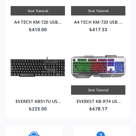
Stok Tükendi
Stok Tükendi
A4 TECH KM-720 USB F
A4 TECH KM-720 USB Q
Trk Standart Siyah
Trk Standart Siyah
₺410.00
₺417.33
Klavye
Klavye
Stok Tükendi
EVEREST KB517U USB
EVEREST KB-R74 USB
F Trk Standart Siyah
Oyuncu Q Trk
₺225.00
₺678.17
GÖKKUŞAĞI
AYDINLATMALI Siyah
Klavye