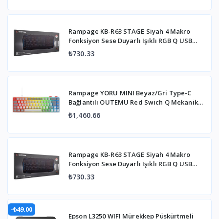
Rampage KB-R63 STAGE Siyah 4 Makro
Fonksiyon Sese Duyarlı Işıklı RGB Q USB
+Ses Mik Çıkışlı Oyuncu Klavyesi
₺730.33
Rampage YORU MINI Beyaz/Gri Type-C
Bağlantılı OUTEMU Red Swich Q Mekanik
Gaming Oyuncu Klavye RGB
₺1,460.66
Rampage KB-R63 STAGE Siyah 4 Makro
Fonksiyon Sese Duyarlı Işıklı RGB Q USB
+Ses Mik Çıkışlı Oyuncu Klavyesi
₺730.33
-₺49.00
Epson L3250 WIFI Mürekkep Püskürtmeli