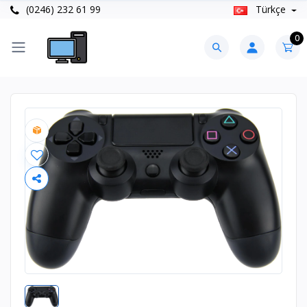
(0246) 232 61 99
Türkçe
0