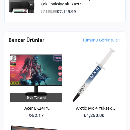
Çok Fonksiyonlu Yazıcı
₺7,149.99
₺7,198.99
Benzer Ürünler
Tümünü Görüntüle
Stok Tükendi
Acer EK241Y
Arctic Mx 4 Yüksek
UM.QE1EE.H01 23.8" 1
Performanslı Termal
₺52.17
₺1,250.00
MS 100 Hz HDMI+VGA
Macun 45Gr Ar
FreeSync Full HD VA
Actcp00024A