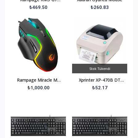
Falsetto 1+1 6 W USB
₺469.50
₺260.83
5V RGB Ledli Hoparlör
Kırmızı
Stok Tükendi
Rampage Miracle M2
Xprinter XP-470B DT
Usb Siyah 8 Tuşlu RGB
USB Barkod Yazıcı 4 Gri
₺1,000.00
₺52.17
7200dpi Gaming Oyuncu
Mo